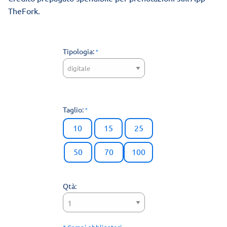
TheFork.
Tipologia:
Taglio:
10
15
25
50
70
100
Qtà: