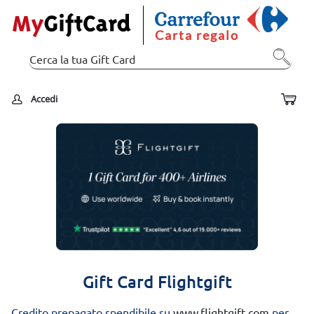
Carta regalo
Accedi
Gift Card Flightgift
Credito prepagato spendibile su
www.flightgift.com
per