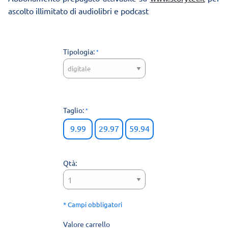
ascolto illimitato di audiolibri e podcast
Tipologia:
Taglio:
9.99
29.97
59.94
Qtà:
* Campi obbligatori
Valore carrello