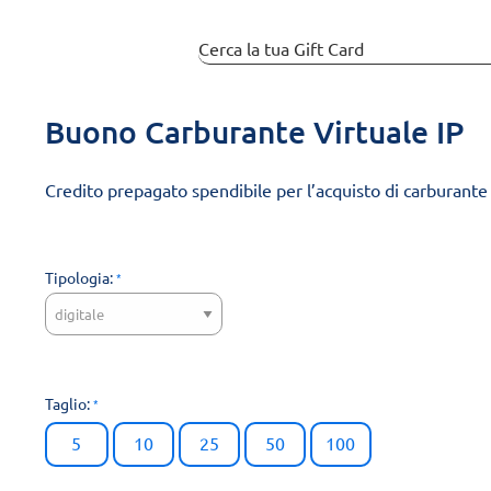
Buono Carburante Virtuale IP
Credito prepagato spendibile per l’acquisto di carburante in
Tipologia:
Taglio:
5
10
25
50
100