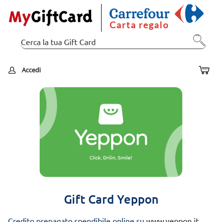
Carta regalo
Accedi
Gift Card Yeppon
Credito prepagato spendibile online su
www.yeppon.it