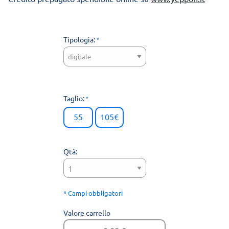
Tipologia:
Taglio:
55
105€
Qtà:
* Campi obbligatori
Valore carrello