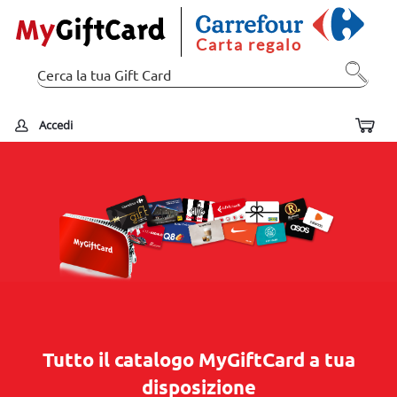
Carta regalo
Accedi
Tutto il catalogo MyGiftCard a tua
disposizione