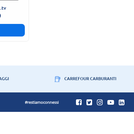
.tv
9
AGGI
CARREFOUR CARBURANTI
#restiamoconnessi