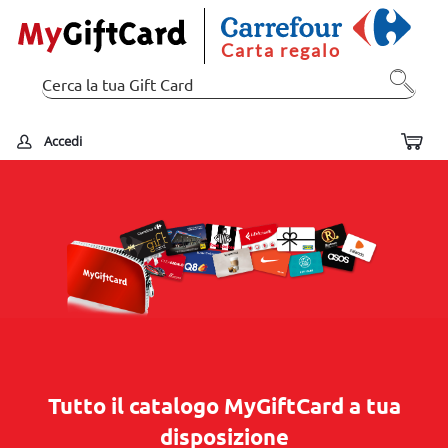
Carta regalo
Accedi
Tutto il catalogo MyGiftCard a tua
disposizione