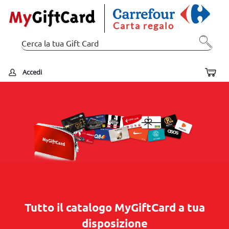
Carta regalo
Accedi
Tutto il catalogo MyGiftCard a tua
disposizione